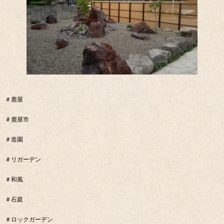
＃鹿屋
＃鹿屋市
＃造園
＃リガーデン
＃和風
＃石庭
＃ロックガーデン