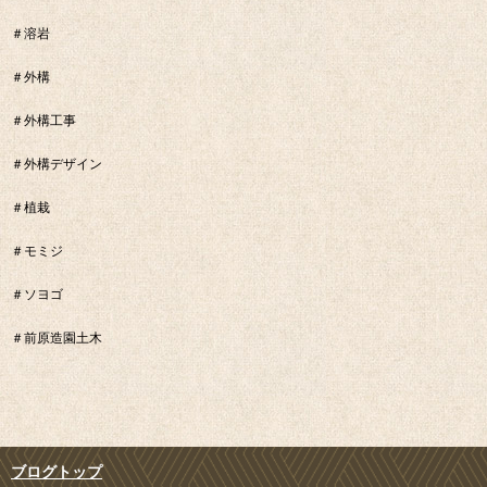
＃溶岩
＃外構
＃外構工事
＃外構デザイン
＃植栽
＃モミジ
＃ソヨゴ
＃前原造園土木
ブログトップ