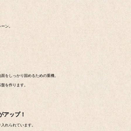
レーン。
。
地面をしっかり固めるための重機。
基盤を作ります。
率がアップ！
り入れられています。