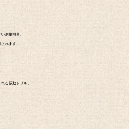
ない測量機器。
用されます。
される振動ドリル。