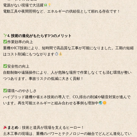
電源がない現場で大活躍
電動工具や夜間照明など、エネルギーの供給役として頼れる存在です！
4. 技術の進化がもたらす3つのメリット
作業効率の向上
重機やICT技術により、短時間で高品質な工事が可能になりました。工期の短縮
はコスト削減にもつながります
安全性の向上
自動制御や遠隔操作により、人が危険な場所で作業しなくても済む環境が整い
つつあります。事故リスクの低減に大きく貢献！
環境へのやさしさ
ハイブリッド建機や省エネ技術の導入で、CO₂排出の削減や騒音対策が進んで
います。再生可能エネルギーと組み合わせる事例も増加中
まとめ
：技術と道具が現場を支えるヒーロー！
土木工事の現場は、重機のパワーとテクノロジーの融合でどんどん進化してい