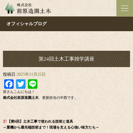
オフィシャルブログ
第24回土木工事雑学講座
投稿日
2025年11月25日
Facebook
Twitter
Line
皆さんこんにちは！
株式会社前原造園土木
、更新担当の中西です。
【第6回】土木工事で使われる技術と道具
～重機から最先端技術まで！現場を支える心強い味方たち～