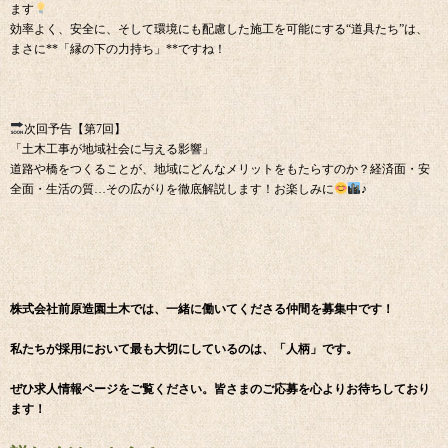
ます
効率よく、安全に、そして環境にも配慮した施工を可能にする“道具たち”は、
まさに**「縁の下の力持ち」**ですね！
次回予告【第7回】
「土木工事が地域社会に与える影響」
道路や橋をつくることが、地域にどんなメリットをもたらすのか？経済面・安
全面・生活の質…その広がりを徹底解説します！お楽しみに
♪
株式会社前原造園土木では、一緒に働いてくださる仲間を募集中です！
私たちが採用において最も大切にしているのは、「人柄」です。
ぜひ求人情報ページをご覧ください。皆さまのご応募を心よりお待ちしており
ます！