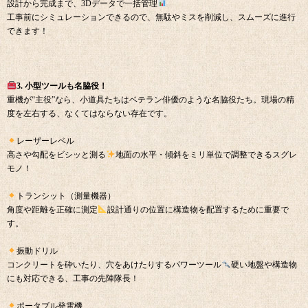
設計から完成まで、3Dデータで一括管理
工事前にシミュレーションできるので、無駄やミスを削減し、スムーズに進行
できます！
3. 小型ツールも名脇役！
重機が“主役”なら、小道具たちはベテラン俳優のような名脇役たち。現場の精
度を左右する、なくてはならない存在です。
レーザーレベル
高さや勾配をビシッと測る
地面の水平・傾斜をミリ単位で調整できるスグレ
モノ！
トランシット（測量機器）
角度や距離を正確に測定
設計通りの位置に構造物を配置するために重要で
す。
振動ドリル
コンクリートを砕いたり、穴をあけたりするパワーツール
硬い地盤や構造物
にも対応できる、工事の先陣隊長！
ポータブル発電機