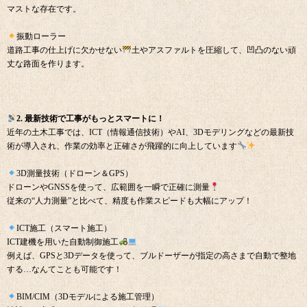
マストな存在です。
振動ローラー
道路工事の仕上げに欠かせない
土やアスファルトを圧縮して、凹凸のない頑
丈な路面を作ります。
2. 最新技術で工事がもっとスマートに！
近年の土木工事では、ICT（情報通信技術）やAI、3Dモデリングなどの最新技
術が導入され、作業の効率と正確さが飛躍的に向上しています
3D測量技術（ドローン＆GPS）
ドローンやGNSSを使って、広範囲を一瞬で正確に測量
従来の“人力測量”と比べて、精度も作業スピードも大幅にアップ！
ICT施工（スマート施工）
ICT建機を用いた自動制御施工
例えば、GPSと3Dデータを使って、ブルドーザーが指定の高さまで自動で整地
する…なんてことも可能です！
BIM/CIM（3Dモデルによる施工管理）