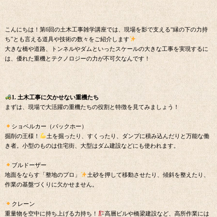
こんにちは！第6回の土木工事雑学講座では、現場を影で支える“縁の下の力持
ち”とも言える道具や技術の数々をご紹介します
大きな橋や道路、トンネルやダムといったスケールの大きな工事を実現するに
は、優れた重機とテクノロジーの力が不可欠なんです！
1. 土木工事に欠かせない重機たち
まずは、現場で大活躍の重機たちの役割と特徴を見てみましょう！
ショベルカー（バックホー）
掘削の王様！
土を掘ったり、すくったり、ダンプに積み込んだりと万能な働
き者。小型のものは住宅街、大型はダム建設などにも使われます。
ブルドーザー
地面をならす「整地のプロ」
土砂を押して移動させたり、傾斜を整えたり、
作業の基盤づくりに欠かせません。
クレーン
重量物を空中に持ち上げる力持ち！
高層ビルや橋梁建設など、高所作業には