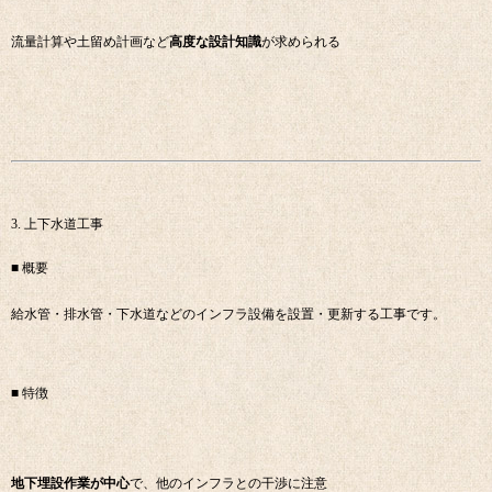
流量計算や土留め計画など
高度な設計知識
が求められる
3. 上下水道工事
■ 概要
給水管・排水管・下水道などのインフラ設備を設置・更新する工事です。
■ 特徴
地下埋設作業が中心
で、他のインフラとの干渉に注意